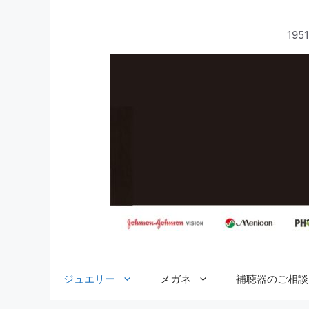
コ
ン
19
テ
ン
ツ
へ
ス
キ
ッ
プ
ジュエリー
メガネ
補聴器のご相談