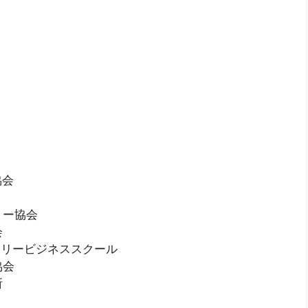
協会
リー協会
会
エリービジネススクール
協会
所