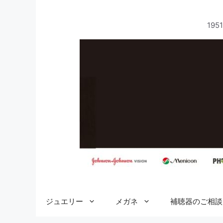
コ
ン
19
テ
ン
ツ
へ
ス
キ
ッ
プ
ジュエリー
メガネ
補聴器のご相談