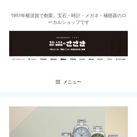
コ
ン
1951年横須賀で創業。宝石・時計・メガネ・補聴器のロ
テ
ーカルショップです
ン
ツ
へ
ス
キ
ッ
プ
メニュー