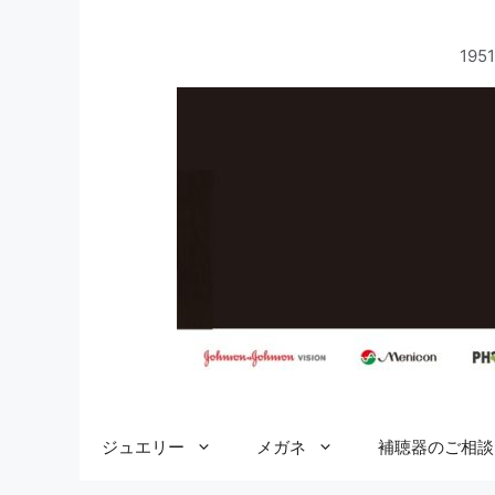
コ
ン
19
テ
ン
ツ
へ
ス
キ
ッ
プ
ジュエリー
メガネ
補聴器のご相談